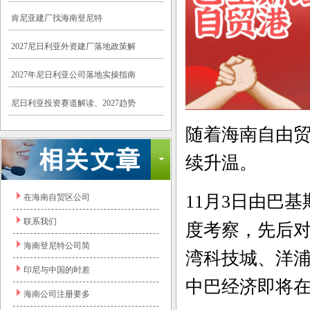
肯尼亚建厂找海南登尼特
2027尼日利亚外资建厂落地政策解
2027年尼日利亚公司落地实操指南
尼日利亚投资赛道解读、2027趋势
随着海南自由
续升温。
11
月
3
日由巴基
在海南自贸区公司
联系我们
度考察，先后
海南登尼特公司简
湾科技城、洋
印尼与中国的时差
中巴经济即将
海南公司注册要多