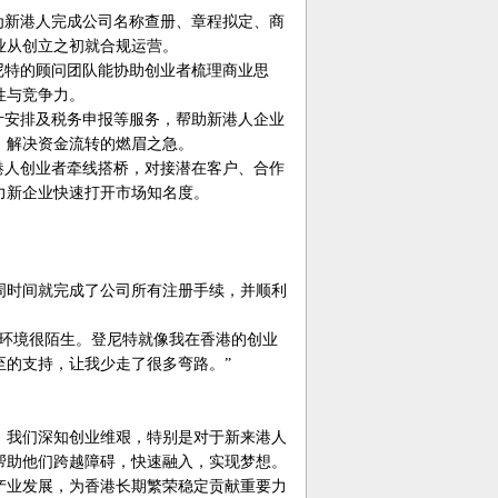
为新港人完成公司名称查册、章程拟定、商
业从创立之初就合规运营。
尼特的顾问团队能协助创业者梳理商业思
性与竞争力。
计安排及税务申报等服务，帮助新港人企业
，解决资金流转的燃眉之急。
港人创业者牵线搭桥，对接潜在客户、合作
力新企业快速打开市场知名度。
周时间就完成了公司所有注册手续，并顺利
业环境很陌生。登尼特就像我在香港的创业
至的支持，让我少走了很多弯路。”
。我们深知创业维艰，特别是对于新来港人
帮助他们跨越障碍，快速融入，实现梦想。
产业发展，为香港长期繁荣稳定贡献重要力