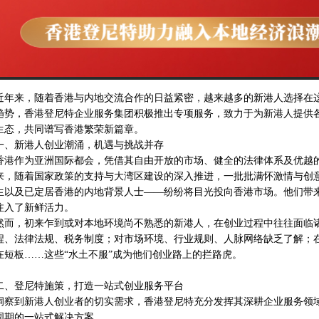
近年来，随着香港与内地交流合作的日益紧密，越来越多的新港人选择在
趋势，香港登尼特企业服务集团积极推出专项服务，致力于为新港人提供
生态，共同谱写香港繁荣新篇章。
一、新港人创业潮涌，机遇与挑战并存
香港作为亚洲国际都会，凭借其自由开放的市场、健全的法律体系及优越
来，随着国家政策的支持与大湾区建设的深入推进，一批批满怀激情与创
生以及已定居香港的内地背景人士——纷纷将目光投向香港市场。他们带
注入了新鲜活力。
然而，初来乍到或对本地环境尚不熟悉的新港人，在创业过程中往往面临
程、法律法规、税务制度；对市场环境、行业规则、人脉网络缺乏了解；
在短板……这些“水土不服”成为他们创业路上的拦路虎。
二、登尼特施策，打造一站式创业服务平台
洞察到新港人创业者的切实需求，香港登尼特充分发挥其深耕企业服务领
周期的一站式解决方案。