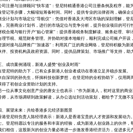
公司注册与法律顾问“快车道”：登尼特精通香港公司注册条例及程序，能
业登记等步骤，大幅缩短筹备时间。同时，提供专业的法律咨询，确保企
商业计划与市场定位“导航仪”：凭借对香港及大湾区市场的深刻理解，登
路，完善商业计划书，进行的市场定位与竞争分析，提升创业项目的可行
财税合规与银行开户“贴心管家”：提供香港税务制度解读、账务处理、审
合理节税、规范财务管理。并协助对接本地银行，顺利完成公司账户开设
资源对接与品牌推广“加速器”：利用其广泛的商业网络，登尼特积极为新
伙伴、投资机构及政府资源。同时，提供品牌策划、市场推广等支持，助
三、成功案例涌现，新港人盛赞“创业及时雨”
在登尼特的助力下，已有众多新港人创业者成功在香港立足并稳步发展。
来自深圳的孙先生，怀揣科技创新梦想，在登尼特的全程协助下，仅用两
获得了初创企业资助计划的支持。
另一位从事文化创意产业的唐女士也表示：“作为新港人，初对这里的商
导师，从市场调研到政策解读，从办公选址到活动策划，都给予了无微不
四、展望未来：共绘香港多元经济新图景
香港登尼特负责人陈经理表示：新港人是香港宝贵的人才资源和发展动力
士。登尼特愿以专注的服务和丰富的经验，成为新港人创业路上的伙伴，
我们相信，这股新兴的创业力量必将进一步激发香港经济活力，促进多元